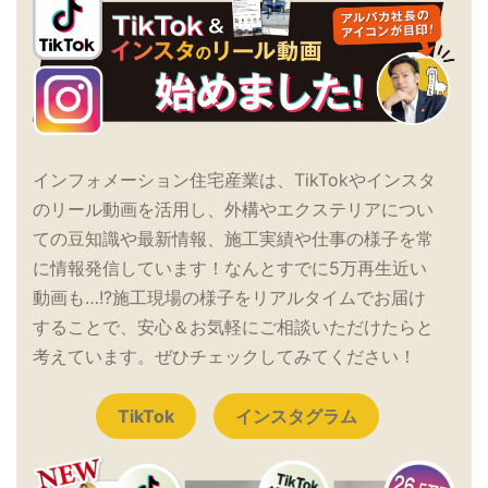
インフォメーション住宅産業は、TikTokやインスタ
のリール動画を活用し、外構やエクステリアについ
ての豆知識や最新情報、施工実績や仕事の様子を常
に情報発信しています！なんとすでに5万再生近い
動画も…!?施工現場の様子をリアルタイムでお届け
することで、安心＆お気軽にご相談いただけたらと
考えています。ぜひチェックしてみてください！
TikTok
インスタグラム