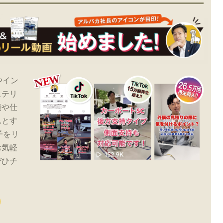
やイン
ステリ
績や仕
んとす
子をリ
お気軽
ぜひチ