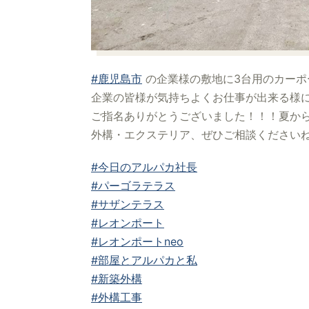
#鹿児島市
の企業様の敷地に3台用のカーポ
企業の皆様が気持ちよくお仕事が出来る様
ご指名ありがとうございました！！！
夏か
外構・エクステリア、ぜひご相談ください
#今日のアルパカ社長
#パーゴラテラス
#サザンテラス
#レオンポート
#レオンポートneo
#部屋とアルパカと私
#新築外構
#外構工事