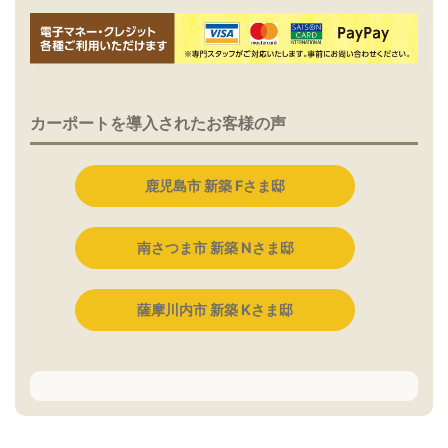
カーポートを導入されたお客様の声
鹿児島市 新築 Fさま邸
南さつま市 新築 Nさま邸
薩摩川内市 新築 Kさま邸