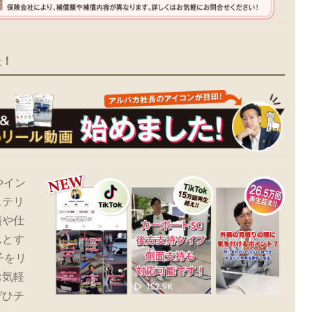
た！
やイン
ステリ
績や仕
んとす
子をリ
お気軽
ぜひチ