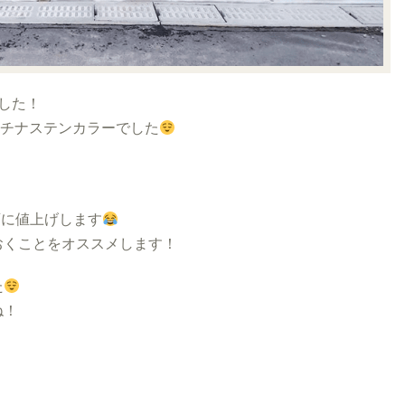
した！
ラチナステンカラーでした
一斉に値上げします
おくことをオススメします！
た
ね！