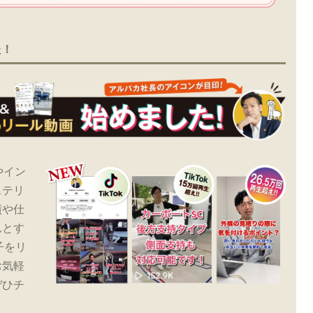
た！
やイン
ステリ
績や仕
んとす
子をリ
お気軽
ぜひチ