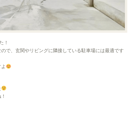
た！
なので、玄関やリビングに隣接している駐車場には最適です
すよ
た
ね！