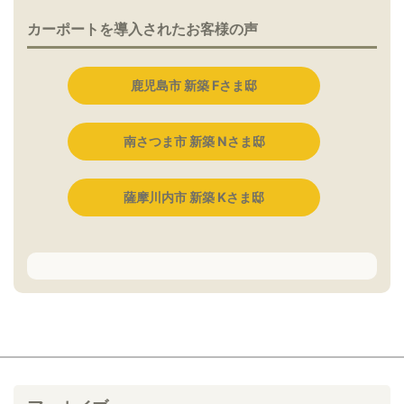
カーポートを導入されたお客様の声
鹿児島市 新築 Fさま邸
南さつま市 新築 Nさま邸
薩摩川内市 新築 Kさま邸