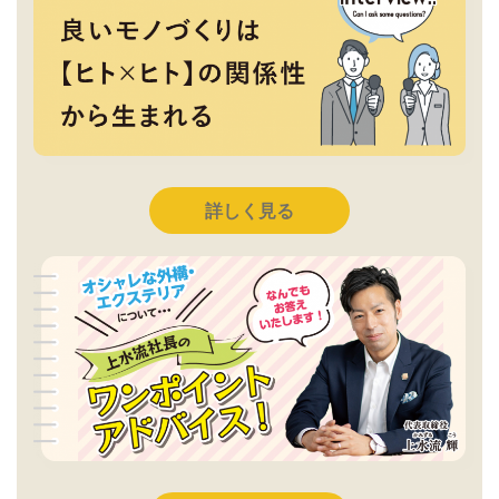
詳しく見る