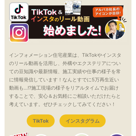
インフォメーション住宅産業は、TikTokやインスタ
のリール動画を活用し、外構やエクステリアについ
ての豆知識や最新情報、施工実績や仕事の様子を常
に情報発信しています！なんとすでに5万再生近い
動画も…!?施工現場の様子をリアルタイムでお届け
することで、安心＆お気軽にご相談いただけたらと
考えています。ぜひチェックしてみてください！
TikTok
インスタグラム