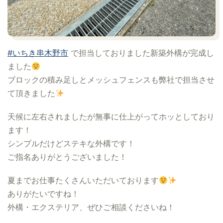
#いちき串木野市
で担当しておりました新築外構が完成し
ました
ブロックの積み足しとメッシュフェンスも弊社で担当させ
て頂きました
天候に左右されましたが無事に仕上がってホッとしており
ます！
シンプルだけどステキな外構です！
ご指名ありがとうございました！
夏までお仕事たくさんいただいております
ありがたいですね！
外構・エクステリア、ぜひご相談くださいね！