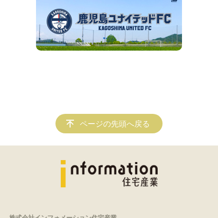
ページの先頭へ戻る
株式会社インフォメーション住宅産業