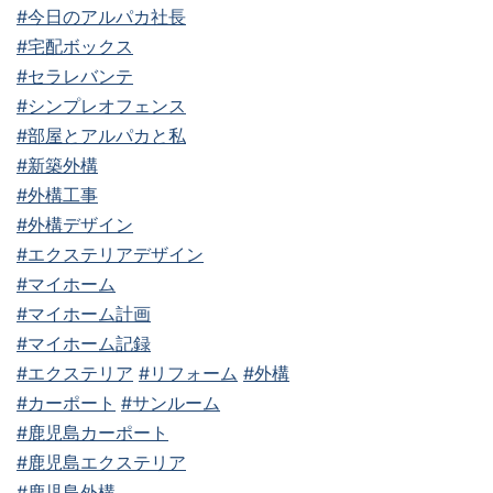
#今日のアルパカ社長
#宅配ボックス
#セラレバンテ
#シンプレオフェンス
#部屋とアルパカと私
#新築外構
#外構工事
#外構デザイン
#エクステリアデザイン
#マイホーム
#マイホーム計画
#マイホーム記録
#エクステリア
#リフォーム
#外構
#カーポート
#サンルーム
#鹿児島カーポート
#鹿児島エクステリア
#鹿児島外構