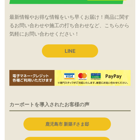
最新情報やお得な情報をいち早くお届け！商品に関す
るお問い合わせや施工の打ち合わせなど、こちらから
気軽にお問い合わせください！
LINE
カーポートを導入されたお客様の声
鹿児島市 新築 Fさま邸