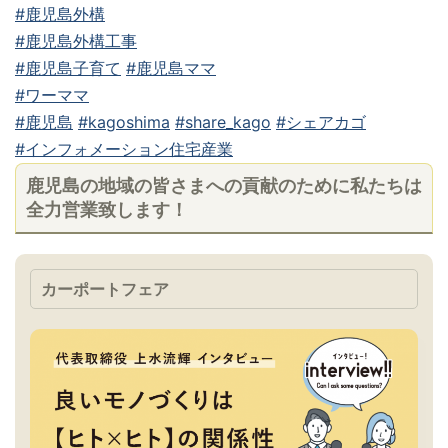
#鹿児島外構
#鹿児島外構工事
#鹿児島子育て
#鹿児島ママ
#ワーママ
#鹿児島
#kagoshima
#share_kago
#シェアカゴ
#インフォメーション住宅産業
鹿児島の地域の皆さまへの貢献のために私たちは
全力営業致します！
カーポートフェア