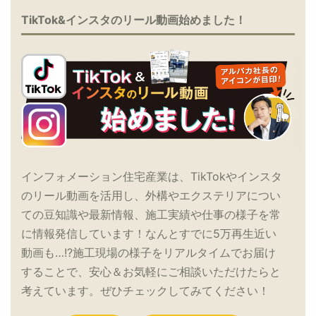
TikTok&インスタのリール動画始めました！
インフォメーション住宅産業は、TikTokやインスタ
のリール動画を活用し、外構やエクステリアについ
ての豆知識や最新情報、施工実績や仕事の様子を常
に情報発信しています！なんとすでに5万再生近い
動画も…!?施工現場の様子をリアルタイムでお届け
することで、安心＆お気軽にご相談いただけたらと
考えています。ぜひチェックしてみてください！