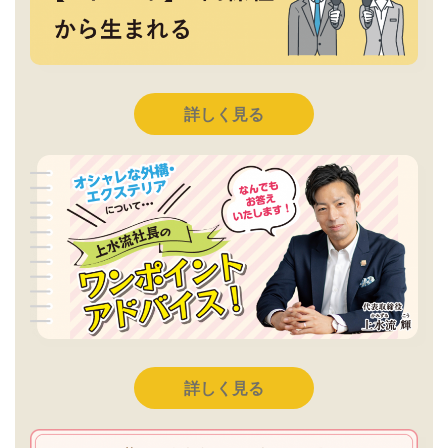
詳しく見る
詳しく見る