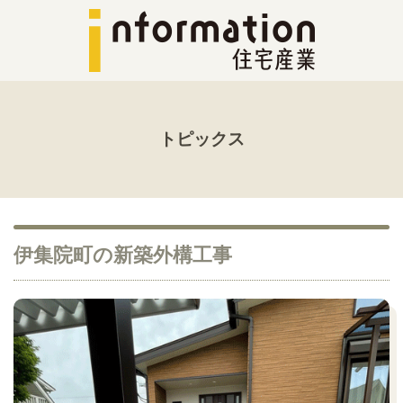
トピックス
伊集院町の新築外構工事