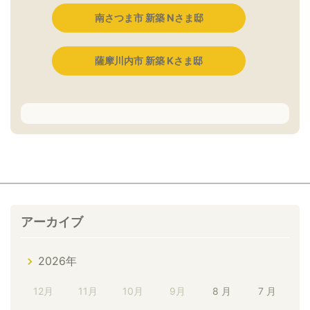
南さつま市 新築 Nさま邸
薩摩川内市 新築 Kさま邸
アーカイブ
2026年
12月
11月
10月
9月
8 月
7 月