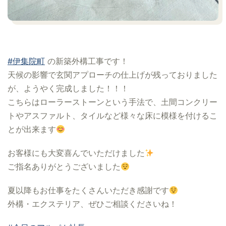
#伊集院町
の新築外構工事です！
天候の影響で玄関アプローチの仕上げが残っておりました
が、ようやく完成しました！！！
こちらはローラーストーンという手法で、土間コンクリー
トやアスファルト、タイルなど様々な床に模様を付けるこ
とが出来ます
お客様にも大変喜んでいただけました
ご指名ありがとうございました
夏以降もお仕事をたくさんいただき感謝です
外構・エクステリア、ぜひご相談くださいね！