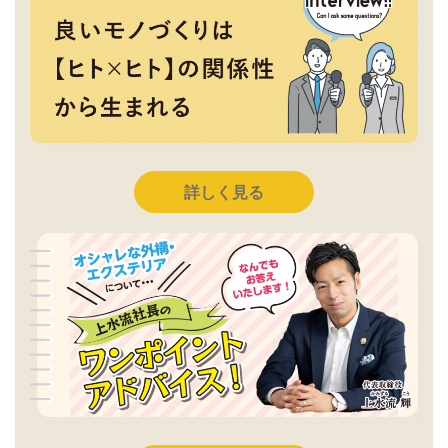
詳しく見る