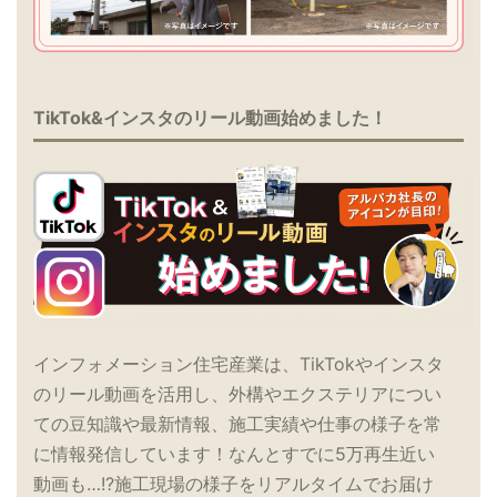
TikTok&インスタのリール動画始めました！
インフォメーション住宅産業は、TikTokやインスタ
のリール動画を活用し、外構やエクステリアについ
ての豆知識や最新情報、施工実績や仕事の様子を常
に情報発信しています！なんとすでに5万再生近い
動画も…!?施工現場の様子をリアルタイムでお届け