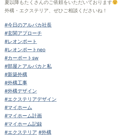
夏以降もたくさんのご依頼をいただいております
外構・エクステリア、ぜひご相談くださいね！
#今日のアルパカ社長
#玄関アプローチ
#レオンポート
#レオンポートneo
#カーポートsw
#部屋とアルパカと私
#新築外構
#外構工事
#外構デザイン
#エクステリアデザイン
#マイホーム
#マイホーム計画
#マイホーム記録
#エクステリア
#外構