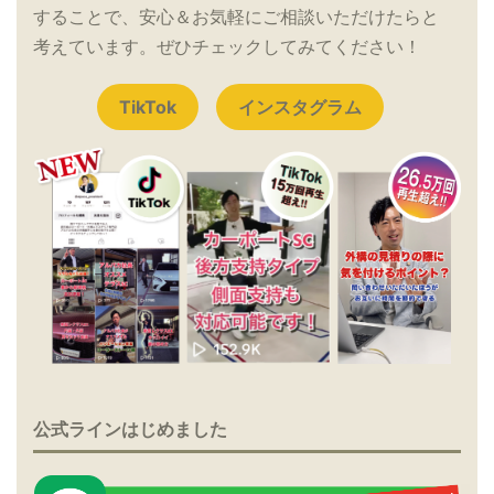
することで、安心＆お気軽にご相談いただけたらと
考えています。ぜひチェックしてみてください！
TikTok
インスタグラム
公式ラインはじめました