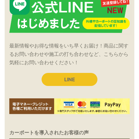
最新情報やお得な情報をいち早くお届け！商品に関す
るお問い合わせや施工の打ち合わせなど、こちらから
気軽にお問い合わせください！
LINE
カーポートを導入されたお客様の声