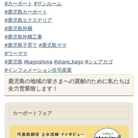
#カーポート
#サンルーム
#鹿児島カーポート
#鹿児島エクステリア
#鹿児島外構
#鹿児島外構工事
#鹿児島子育て
#鹿児島ママ
#ワーママ
#鹿児島
#kagoshima
#share_kago
#シェアカゴ
#インフォメーション住宅産業
鹿児島の地域の皆さまへの貢献のために私たちは
全力営業致します！
カーポートフェア