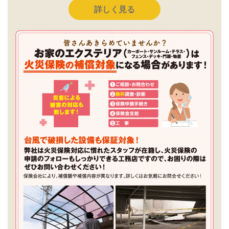
詳しく見る