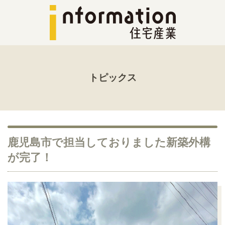
トピックス
鹿児島市で担当しておりました新築外構
が完了！