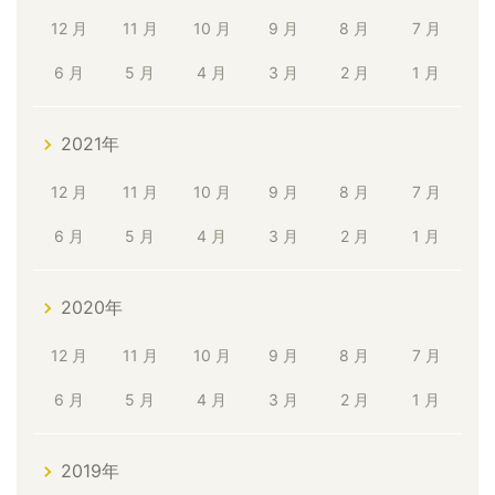
12 月
11 月
10 月
9 月
8 月
7 月
6 月
5 月
4 月
3 月
2 月
1 月
2021年
12 月
11 月
10 月
9 月
8 月
7 月
6 月
5 月
4 月
3 月
2 月
1 月
2020年
12 月
11 月
10 月
9 月
8 月
7 月
6 月
5 月
4 月
3 月
2 月
1 月
2019年