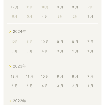
12 月
11月
10月
9 月
8 月
7月
6月
5月
4 月
3月
2月
1 月
2024年
12月
11月
10 月
9 月
8 月
7 月
6 月
5 月
4 月
3 月
2 月
1 月
2023年
12 月
11 月
10 月
9 月
8 月
7 月
6 月
5 月
4 月
3 月
2 月
1 月
2022年