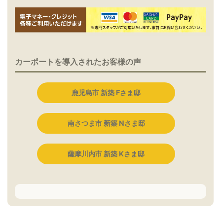
カーポートを導入されたお客様の声
鹿児島市 新築 Fさま邸
南さつま市 新築 Nさま邸
薩摩川内市 新築 Kさま邸