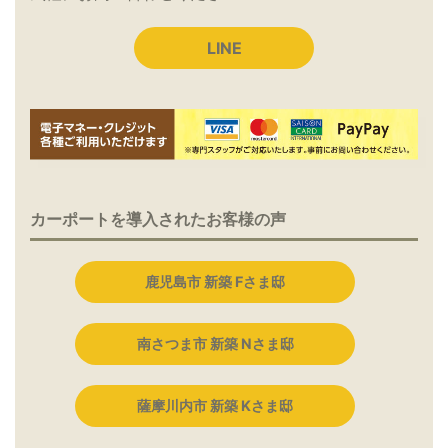
LINE
カーポートを導入されたお客様の声
鹿児島市 新築 Fさま邸
南さつま市 新築 Nさま邸
薩摩川内市 新築 Kさま邸