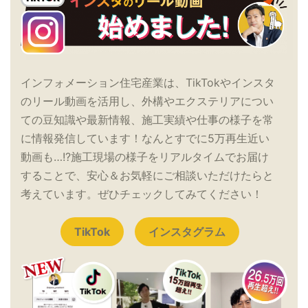
インフォメーション住宅産業は、TikTokやインスタ
のリール動画を活用し、外構やエクステリアについ
ての豆知識や最新情報、施工実績や仕事の様子を常
に情報発信しています！なんとすでに5万再生近い
動画も…!?施工現場の様子をリアルタイムでお届け
することで、安心＆お気軽にご相談いただけたらと
考えています。ぜひチェックしてみてください！
TikTok
インスタグラム