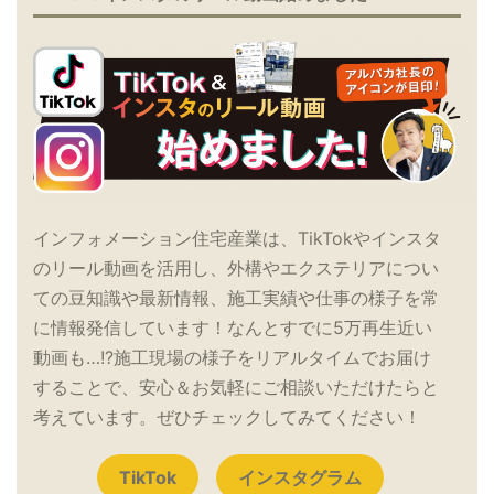
インフォメーション住宅産業は、TikTokやインスタ
のリール動画を活用し、外構やエクステリアについ
ての豆知識や最新情報、施工実績や仕事の様子を常
に情報発信しています！なんとすでに5万再生近い
動画も…!?施工現場の様子をリアルタイムでお届け
することで、安心＆お気軽にご相談いただけたらと
考えています。ぜひチェックしてみてください！
TikTok
インスタグラム