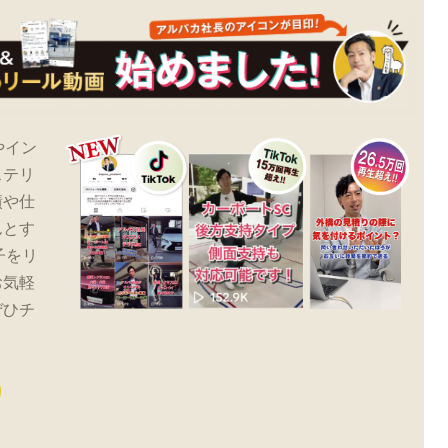
やイン
ステリ
績や仕
んとす
子をリ
お気軽
ぜひチ