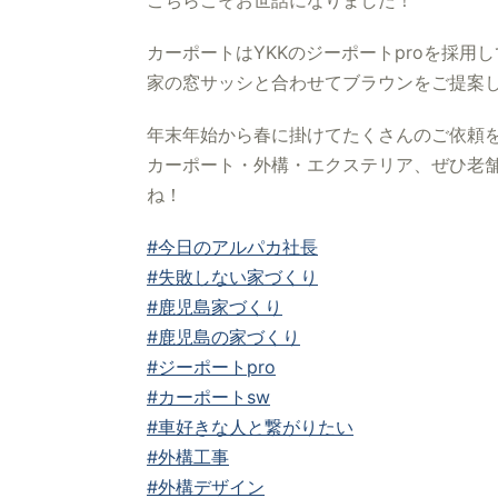
こちらこそお世話になりました！
カーポートはYKKのジーポートproを採用
家の窓サッシと合わせてブラウンをご提案
年末年始から春に掛けてたくさんのご依頼
カーポート・外構・エクステリア、ぜひ老舗
ね！
#今日のアルパカ社長
#失敗しない家づくり
#鹿児島家づくり
#鹿児島の家づくり
#ジーポートpro
#カーポートsw
#車好きな人と繋がりたい
#外構工事
#外構デザイン