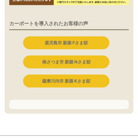
カーポートを導入されたお客様の声
鹿児島市 新築 Fさま邸
南さつま市 新築 Nさま邸
薩摩川内市 新築 Kさま邸