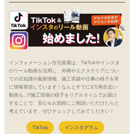
インフォメーション住宅産業は、TikTokやインスタ
のリール動画を活用し、外構やエクステリアについ
ての豆知識や最新情報、施工実績や仕事の様子を常
に情報発信しています！なんとすでに5万再生近い
動画も…!?施工現場の様子をリアルタイムでお届け
することで、安心＆お気軽にご相談いただけたらと
考えています。ぜひチェックしてみてください！
TikTok
インスタグラム