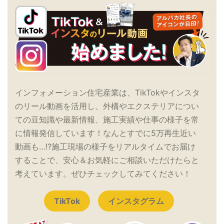
インフォメーション住宅産業は、TikTokやインスタ
のリール動画を活用し、外構やエクステリアについ
ての豆知識や最新情報、施工実績や仕事の様子を常
に情報発信しています！なんとすでに5万再生近い
動画も…!?施工現場の様子をリアルタイムでお届け
することで、安心＆お気軽にご相談いただけたらと
考えています。ぜひチェックしてみてください！
TikTok
インスタグラム