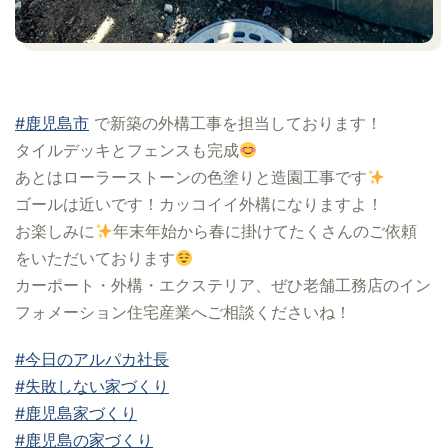
#鹿児島市
で新築の外構工事を担当しております！
タイルデッキとフェンスも完成
あとはローラーストーンの色塗りと造園工事です
ゴールは近いです！
カッコイイ外構になりますよ！
お楽しみに
年末年始から春に掛けてたくさんのご依頼
をいただいております
カーポート・外構・エクステリア、ぜひ老舗工務店のイン
フォメーション住宅産業へご相談くださいね！
#今日のアルパカ社長
#失敗しない家づくり
#鹿児島家づくり
#鹿児島の家づくり