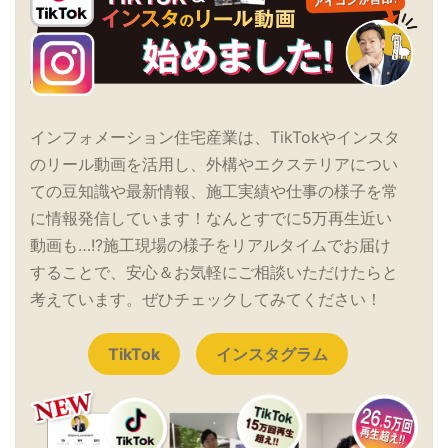
インフォメーション住宅産業は、TikTokやインスタ
のリール動画を活用し、外構やエクステリアについ
ての豆知識や最新情報、施工実績や仕事の様子を常
に情報発信しています！なんとすでに5万再生近い
動画も…!?施工現場の様子をリアルタイムでお届け
することで、安心＆お気軽にご相談いただけたらと
考えています。ぜひチェックしてみてください！
TikTok
インスタグラム