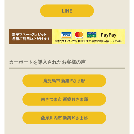
LINE
カーポートを導入されたお客様の声
鹿児島市 新築 Fさま邸
南さつま市 新築 Nさま邸
薩摩川内市 新築 Kさま邸