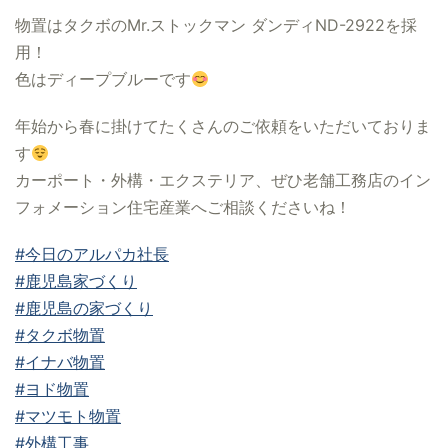
物置はタクボのMr.ストックマン ダンディND-2922を採
用！
色はディープブルーです
年始から春に掛けてたくさんのご依頼をいただいておりま
す
カーポート・外構・エクステリア、ぜひ老舗工務店のイン
フォメーション住宅産業へご相談くださいね！
#今日のアルパカ社長
#鹿児島家づくり
#鹿児島の家づくり
#タクボ物置
#イナバ物置
#ヨド物置
#マツモト物置
#外構工事