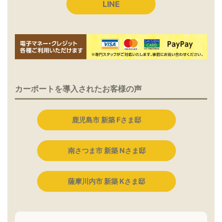
LINE
カーポートを導入されたお客様の声
鹿児島市 新築 Fさま邸
南さつま市 新築 Nさま邸
薩摩川内市 新築 Kさま邸