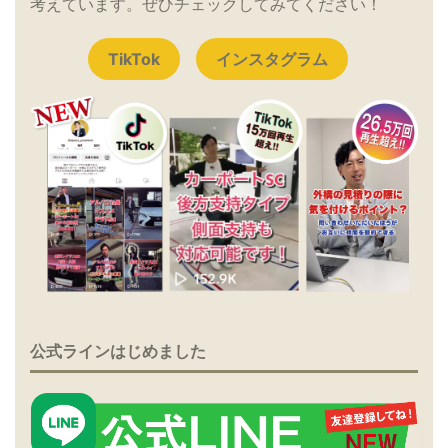
考えています。ぜひチェックしてみてください！
TikTok
インスタグラム
公式ラインはじめました