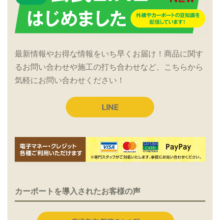
最新情報やお得な情報をいち早くお届け！商品に関す
るお問い合わせや施工の打ち合わせなど、こちらから
気軽にお問い合わせください！
LINE
カーポートを導入されたお客様の声