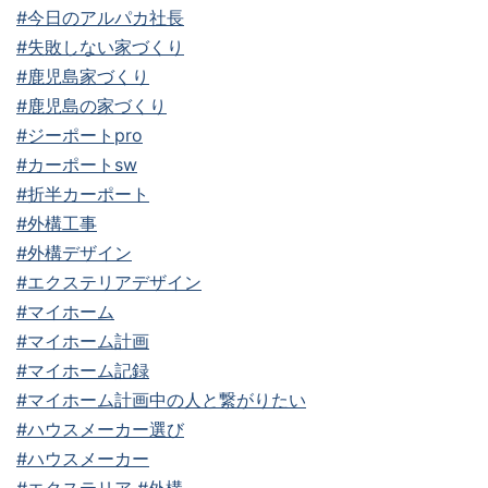
#今日のアルパカ社長
#失敗しない家づくり
#鹿児島家づくり
#鹿児島の家づくり
#ジーポートpro
#カーポートsw
#折半カーポート
#外構工事
#外構デザイン
#エクステリアデザイン
#マイホーム
#マイホーム計画
#マイホーム記録
#マイホーム計画中の人と繋がりたい
#ハウスメーカー選び
#ハウスメーカー