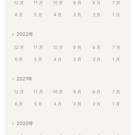
12 月
11 月
10 月
9 月
8 月
7 月
6 月
5 月
4 月
3 月
2 月
1 月
2022年
12 月
11 月
10 月
9 月
8 月
7 月
6 月
5 月
4 月
3 月
2 月
1 月
2021年
12 月
11 月
10 月
9 月
8 月
7 月
6 月
5 月
4 月
3 月
2 月
1 月
2020年