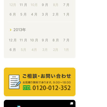
12月
11 月
10月
9 月
8月
7 月
6 月
5 月
4 月
3 月
2 月
1 月
2013年
12 月
11 月
10 月
9 月
8 月
7 月
6 月
5月
4月
3月
2月
1月