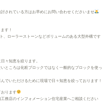
検討されている方はお早めにお問い合わせくださいませ
ります！
ート、ローラーストーンなどボリュームのある大型外構です
に日々知恵を絞ります。
ないところは化粧ブロックではなく一般的なブロックを使っ
喜んでいただけるために現場で日々知恵を絞っております！
ております
工務店のインフォメーション住宅産業へご相談ください