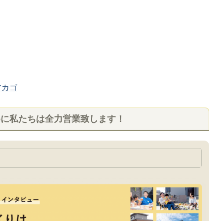
カゴ
めに私たちは全力営業致します！