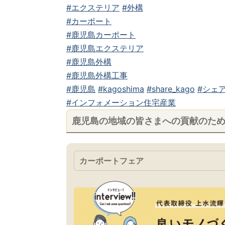
#エクステリア
#外構
#カーポート
#鹿児島カーポート
#鹿児島エクステリア
#鹿児島外構
#鹿児島外構工事
#鹿児島
#kagoshima
#share_kago
#シェア
#インフォメーション住宅産業
鹿児島の地域の皆さまへの貢献のた
カーポートフェア