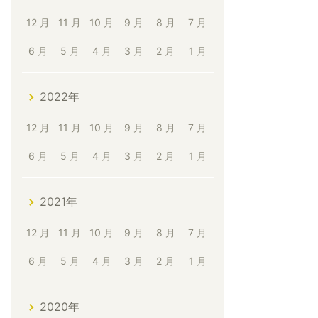
12 月
11 月
10 月
9 月
8 月
7 月
6 月
5 月
4 月
3 月
2 月
1 月
2022年
12 月
11 月
10 月
9 月
8 月
7 月
6 月
5 月
4 月
3 月
2 月
1 月
2021年
12 月
11 月
10 月
9 月
8 月
7 月
6 月
5 月
4 月
3 月
2 月
1 月
2020年