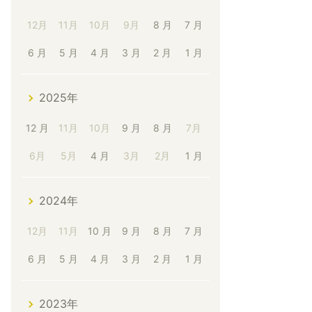
12月
11月
10月
9月
8 月
7 月
6 月
5 月
4 月
3 月
2 月
1 月
2025年
12 月
11月
10月
9 月
8 月
7月
6月
5月
4 月
3月
2月
1 月
2024年
12月
11月
10 月
9 月
8 月
7 月
6 月
5 月
4 月
3 月
2 月
1 月
2023年