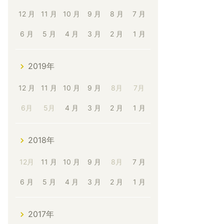
12 月
11 月
10 月
9 月
8 月
7 月
6 月
5 月
4 月
3 月
2 月
1 月
2019年
12 月
11 月
10 月
9 月
8月
7月
6月
5月
4 月
3 月
2 月
1 月
2018年
12月
11 月
10 月
9 月
8月
7 月
6 月
5 月
4 月
3 月
2 月
1 月
2017年