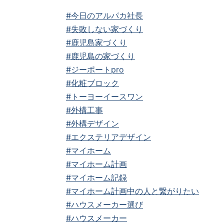
#今日のアルパカ社長
#失敗しない家づくり
#鹿児島家づくり
#鹿児島の家づくり
#ジーポートpro
#化粧ブロック
#トーヨーイースワン
#外構工事
#外構デザイン
#エクステリアデザイン
#マイホーム
#マイホーム計画
#マイホーム記録
#マイホーム計画中の人と繋がりたい
#ハウスメーカー選び
#ハウスメーカー