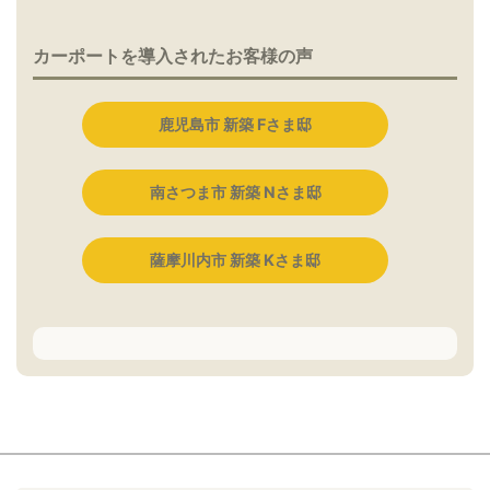
カーポートを導入されたお客様の声
鹿児島市 新築 Fさま邸
南さつま市 新築 Nさま邸
薩摩川内市 新築 Kさま邸