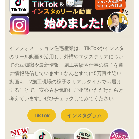
インフォメーション住宅産業は、TikTokやインスタ
のリール動画を活用し、外構やエクステリアについ
ての豆知識や最新情報、施工実績や仕事の様子を常
に情報発信しています！なんとすでに5万再生近い
動画も…!?施工現場の様子をリアルタイムでお届け
することで、安心＆お気軽にご相談いただけたらと
考えています。ぜひチェックしてみてください！
TikTok
インスタグラム