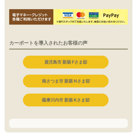
カーポートを導入されたお客様の声
鹿児島市 新築 Fさま邸
南さつま市 新築 Nさま邸
薩摩川内市 新築 Kさま邸