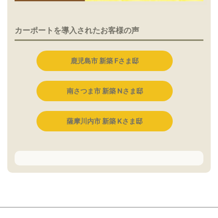
カーポートを導入されたお客様の声
鹿児島市 新築 Fさま邸
南さつま市 新築 Nさま邸
薩摩川内市 新築 Kさま邸