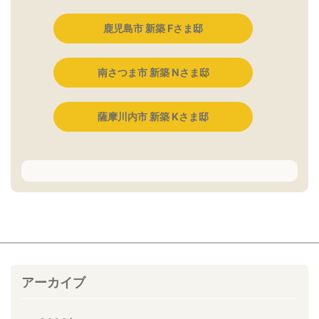
鹿児島市 新築 Fさま邸
南さつま市 新築 Nさま邸
薩摩川内市 新築 Kさま邸
アーカイブ