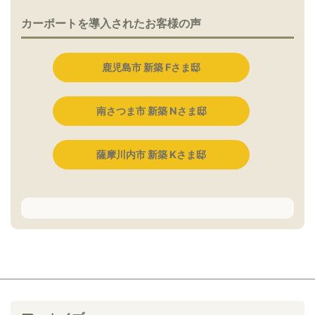
カーポートを導入されたお客様の声
鹿児島市 新築 Fさま邸
南さつま市 新築 Nさま邸
薩摩川内市 新築 Kさま邸