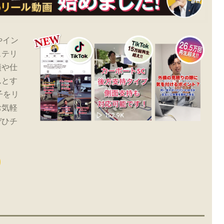
やイン
ステリ
績や仕
んとす
子をリ
お気軽
ぜひチ