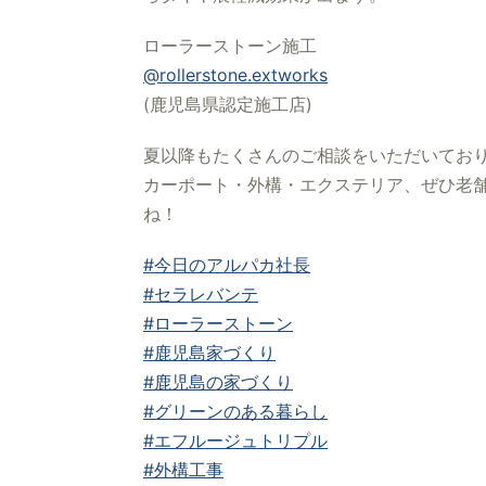
ローラーストーン施工
@rollerstone.extworks
(鹿児島県認定施工店)
夏以降もたくさんのご相談をいただいてお
カーポート・外構・エクステリア、ぜひ老舗
ね！
#今日のアルパカ社長
#セラレバンテ
#ローラーストーン
#鹿児島家づくり
#鹿児島の家づくり
#グリーンのある暮らし
#エフルージュトリプル
#外構工事