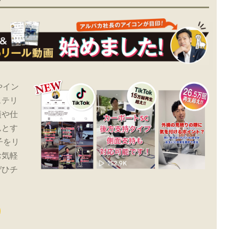
やイン
ステリ
績や仕
んとす
子をリ
お気軽
ぜひチ