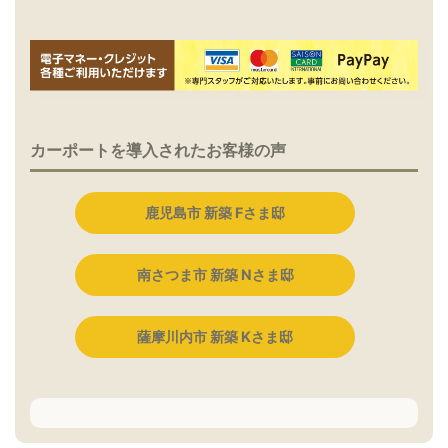
カーポートを導入されたお客様の声
鹿児島市 新築 Fさま邸
南さつま市 新築 Nさま邸
薩摩川内市 新築 Kさま邸