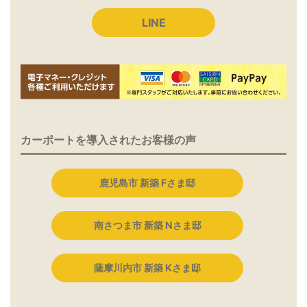
LINE
カーポートを導入されたお客様の声
鹿児島市 新築 Fさま邸
南さつま市 新築 Nさま邸
薩摩川内市 新築 Kさま邸