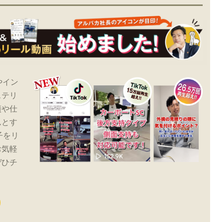
やイン
ステリ
績や仕
んとす
子をリ
お気軽
ぜひチ