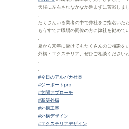
天候に左右されなかなか進まずに苦戦しま
.
たくさんいる業者の中で弊社をご指名いた
もうすでに職場の同僚の方に弊社を勧めて
.
夏から来年に掛けてもたくさんのご相談を
外構・エクステリア、ぜひご相談ください
.
.
#今日のアルパカ社長
#ジーポートpro
#玄関アプローチ
#新築外構
#外構工事
#外構デザイン
#エクステリアデザイン