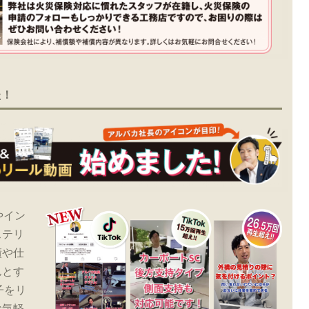
た！
やイン
ステリ
績や仕
んとす
子をリ
お気軽