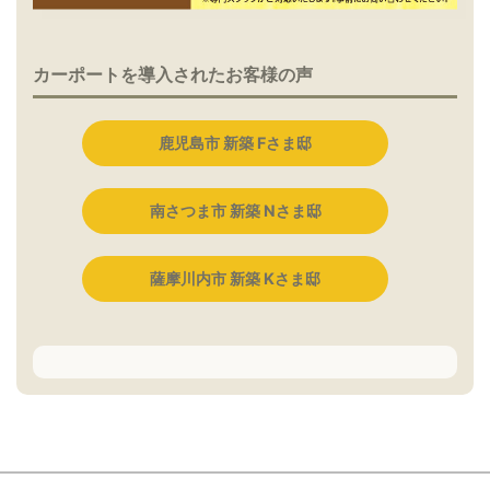
カーポートを導入されたお客様の声
鹿児島市 新築 Fさま邸
南さつま市 新築 Nさま邸
薩摩川内市 新築 Kさま邸