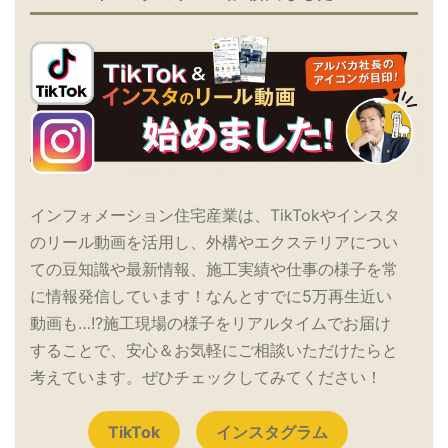
インフォメーション住宅産業は、TikTokやインスタ
のリール動画を活用し、外構やエクステリアについ
ての豆知識や最新情報、施工実績や仕事の様子を常
に情報発信しています！なんとすでに5万再生近い
動画も…!?施工現場の様子をリアルタイムでお届け
することで、安心＆お気軽にご相談いただけたらと
考えています。ぜひチェックしてみてください！
TikTok
インスタグラム