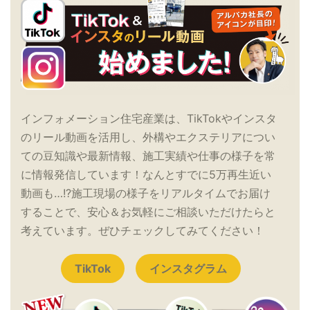
インフォメーション住宅産業は、TikTokやインスタ
のリール動画を活用し、外構やエクステリアについ
ての豆知識や最新情報、施工実績や仕事の様子を常
に情報発信しています！なんとすでに5万再生近い
動画も…!?施工現場の様子をリアルタイムでお届け
することで、安心＆お気軽にご相談いただけたらと
考えています。ぜひチェックしてみてください！
TikTok
インスタグラム