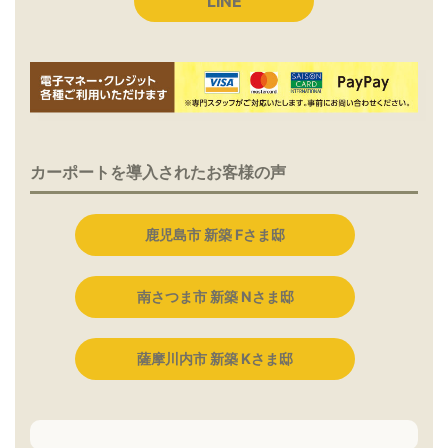
LINE
カーポートを導入されたお客様の声
鹿児島市 新築 Fさま邸
南さつま市 新築 Nさま邸
薩摩川内市 新築 Kさま邸