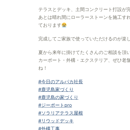
テラスとデッキ、土間コンクリート打設が
あとは晴れ間にローラーストーンを施工す
ております
完成してご家族で使っていただけるのが楽
夏から来年に掛けてたくさんのご相談を頂
カーポート・外構・エクステリア、ぜひ老舗
ね！
#今日のアルパカ社長
#鹿児島家づくり
#鹿児島の家づくり
#ジーポートpro
#ソラリアテラス屋根
#リウッドデッキ
#外構工事