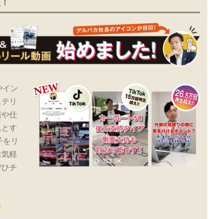
た！
やイン
ステリ
績や仕
んとす
子をリ
お気軽
ぜひチ