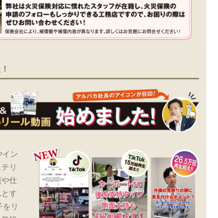
た！
やイン
ステリ
績や仕
んとす
子をリ