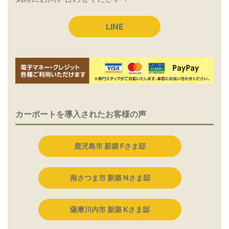
LINE
カーポートを導入されたお客様の声
鹿児島市 新築 Fさま邸
南さつま市 新築 Nさま邸
薩摩川内市 新築 Kさま邸