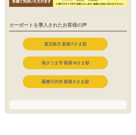
カーポートを導入されたお客様の声
鹿児島市 新築 Fさま邸
南さつま市 新築 Nさま邸
薩摩川内市 新築 Kさま邸