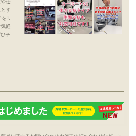
績や仕
んとす
子をリ
お気軽
ぜひチ