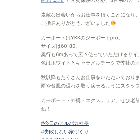
#鹿児島市
で火災保険の対応、3台用のカー
素敵な出会いからお仕事を頂くことになり
ご指名ありがとうございました
カーポートはYKKのジーポートpro。
サイズは60-80。
奥行も6mあって広々使っていただけるサイ
色はホワイトとキャラメルチークで弊社の
秋以降もたくさんお仕事をいただいており
雨や台風の遅れを取り戻せるようにスタッ
カーポート・外構・エクステリア、ぜひ老舗
ね！
#今日のアルパカ社長
#失敗しない家づくり