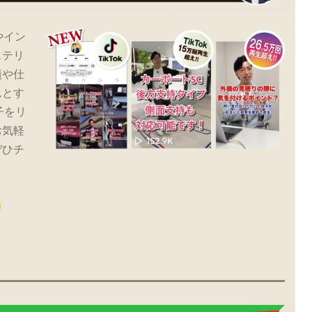
やイン
ステリ
績や仕
んとす
子をリ
お気軽
ぜひチ