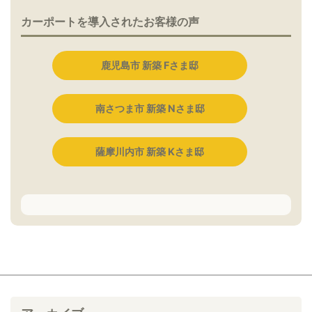
カーポートを導入されたお客様の声
鹿児島市 新築 Fさま邸
南さつま市 新築 Nさま邸
薩摩川内市 新築 Kさま邸