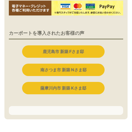
カーポートを導入されたお客様の声
鹿児島市 新築 Fさま邸
南さつま市 新築 Nさま邸
薩摩川内市 新築 Kさま邸