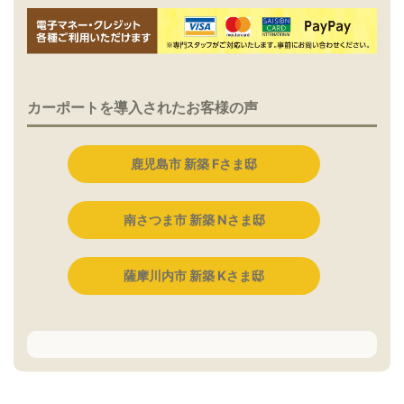
カーポートを導入されたお客様の声
鹿児島市 新築 Fさま邸
南さつま市 新築 Nさま邸
薩摩川内市 新築 Kさま邸