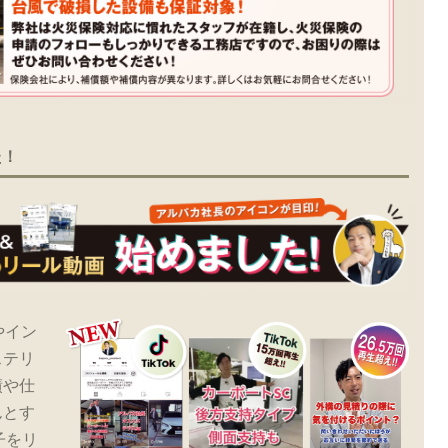
た！
やイン
ステリ
績や仕
んとす
子をリ